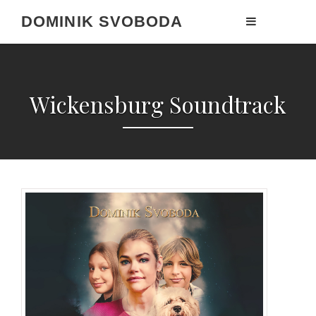
Domov
>
Produkt
>
Wickensburg Soundtrack
DOMINIK SVOBODA
Wickensburg Soundtrack
Wickensburg