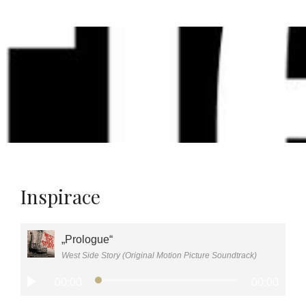
Inspirace
„Prologue“
West Side Story (Original Motion Picture Soundtrack)
Audio
00:00
00:00
přehrávač