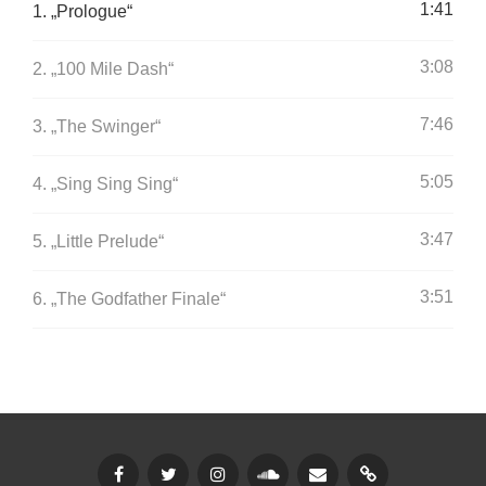
1:41
1.
„Prologue“
3:08
2.
„100 Mile Dash“
7:46
3.
„The Swinger“
5:05
4.
„Sing Sing Sing“
3:47
5.
„Little Prelude“
3:51
6.
„The Godfather Finale“
Facebook
Twitter
Instagram
SoundCloud
Email
Buymeacoffee