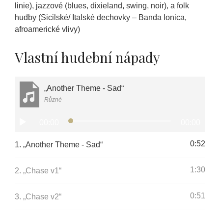
linie), jazzové (blues, dixieland, swing, noir), a folk
hudby (Sicilské/ Italské dechovky – Banda Ionica,
afroamerické vlivy)
Vlastní hudební nápady
„Another Theme - Sad“
Různé
Audio
00:00
00:00
přehrávač
0:52
1.
„Another Theme - Sad“
1:30
2.
„Chase v1“
0:51
3.
„Chase v2“