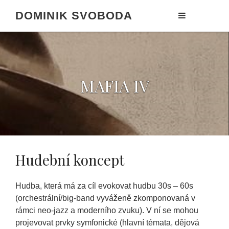
Domov
>
MAFIA IV
DOMINIK SVOBODA
MAFIA IV
Hudební koncept
Hudba, která má za cíl evokovat hudbu 30s – 60s
(orchestrální/big-band vyváženě zkomponovaná v
rámci neo-jazz a moderního zvuku). V ní se mohou
projevovat prvky symfonické (hlavní témata, dějová